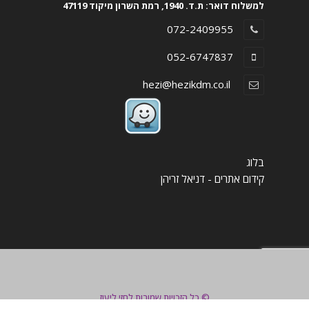
למשלוח דואר: ת.ד. 1940, רמת השרון מיקוד 47119
072-2409955
052-6747837
hezi@hezikdm.co.il
בלוג
קידום אתרים - דניאל זריהן
צור קשר
© כל הזכויות שמורות לחזי ליעוז