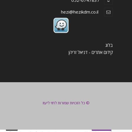
052-6747837
hezi@hezikdm.co.il
בלוג
קידום אתרים - דניאל זריהן
© כל הזכויות שמורות לחזי ליעוז
צור קשר