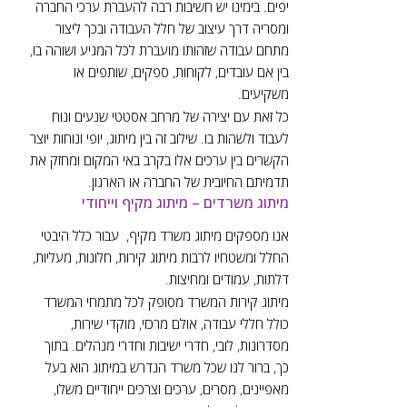
יפים. בימינו יש חשיבות רבה להעברת ערכי החברה
ומסריה דרך עיצוב של חלל העבודה ובכך ליצור
מתחם עבודה שזהותו מועברת לכל המגיע ושוהה בו,
בין אם עובדים, לקוחות, ספקים, שותפים או
משקיעים.
כל זאת עם יצירה של מרחב אסטטי שנעים ונוח
לעבוד ולשהות בו. שילוב זה בין מיתוג, יופי ונוחות יוצר
הקשרים בין ערכים אלו בקרב באי המקום ומחזק את
תדמיתם החיובית של החברה או הארגון.
מיתוג משרדים – מיתוג מקיף וייחודי
אנו מספקים מיתוג משרד מקיף, עבור כלל היבטי
החלל ומשטחיו לרבות מיתוג קירות, חלונות, מעליות,
דלתות, עמודים ומחיצות.
מיתוג קירות המשרד מסופק לכל מתמחי המשרד
כולל חללי עבודה, אולם מרכזי, מוקדי שירות,
מסדרונות, לובי, חדרי ישיבות וחדרי מנהלים. בתוך
כך, ברור לנו שכל משרד הנדרש במיתוג הוא בעל
מאפיינים, מסרים, ערכים וצרכים ייחודיים משלו,