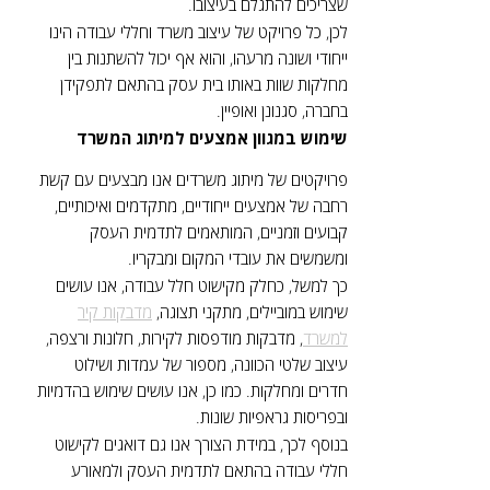
שצריכים להתגלם בעיצובו.
לכן, כל פרויקט של עיצוב משרד וחללי עבודה הינו
ייחודי ושונה מרעהו, והוא אף יכול להשתנות בין
מחלקות שוות באותו בית עסק בהתאם לתפקידן
בחברה, סגנונן ואופיין.
שימוש במגוון אמצעים למיתוג המשרד
פרויקטים של מיתוג משרדים אנו מבצעים עם קשת
רחבה של אמצעים ייחודיים, מתקדמים ואיכותיים,
קבועים וזמניים, המותאמים לתדמית העסק
ומשמשים את עובדי המקום ומבקריו.
כך למשל, כחלק מקישוט חלל עבודה, אנו עושים
שימוש במוביילים, מתקני תצוגה,
מדבקות קיר
למשרד
, מדבקות מודפסות לקירות, חלונות ורצפה,
עיצוב שלטי הכוונה, מספור של עמדות ושילוט
חדרים ומחלקות. כמו כן, אנו עושים שימוש בהדמיות
ובפריסות גראפיות שונות.
בנוסף לכך, במידת הצורך אנו גם דואגים לקישוט
חללי עבודה בהתאם לתדמית העסק ולמאורע