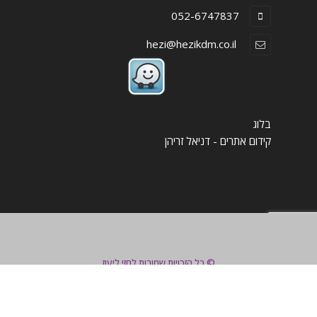
052-6747837
hezi@hezikdm.co.il
בלוג
קידום אתרים - דניאל זריהן
צור קשר
© כל הזכויות שמורות לחזי ליעוז