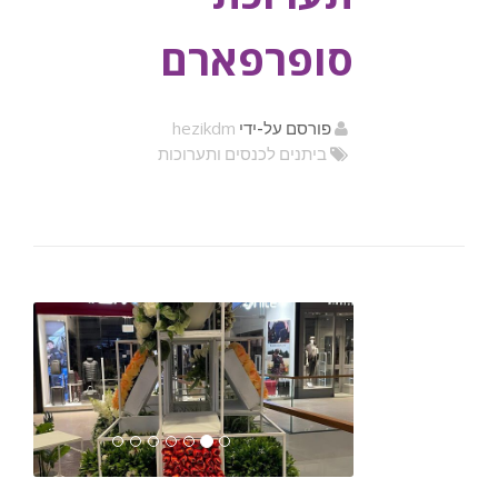
סופרפארם
hezikdm
פורסם על-ידי
ביתנים לכנסים ותערוכות