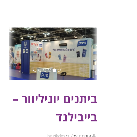
ביתנים יוניליוור –
בייבילנד
hezikdm
פורסם על-ידי