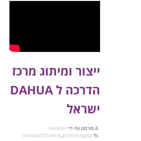
ייצור ומיתוג מרכז
הדרכה ל DAHUA
ישראל
hezikdm
פורסם על-ידי
הפקות מיוחדות
,
מיתוג חללים ושילוט