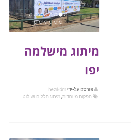
מיתוג מישלמה
יפו
hezikdm
פורסם על-ידי
הפקות מיוחדות
,
מיתוג חללים ושילוט