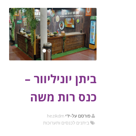
ביתן יוניליוור –
כנס רות משה
hezikdm
פורסם על-ידי
ביתנים לכנסים ותערוכות