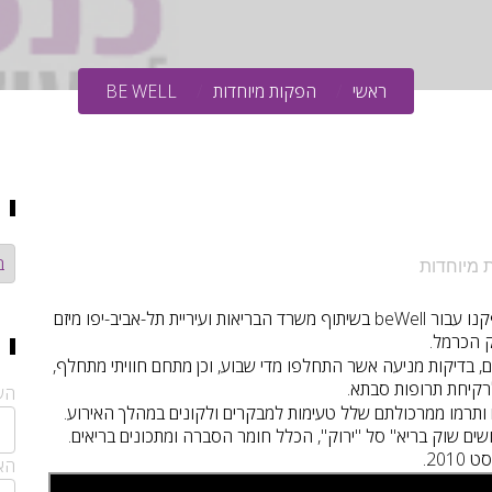
ראשי
הפקות מיוחדות
BE WELL
קט
 מיוחדות
במהלך יולי אוגוסט הפקנו עבור beWell בשיתוף משרד הבריאות ועיריית תל-אביב-יפו מיזם
ק הכרמל.
ים, בדיקות מניעה אשר התחלפו מדי שבוע, וכן מתחם חוויתי מתחלף,
רקיחת תרופות סבתא.
הש
 ותרמו ממרכולתם שלל טעימות למבקרים ולקונים במהלך האירוע.
ם שוק בריא" סל "ירוק", הכלל חומר הסברה ומתכונים בריאים.
201.
האי