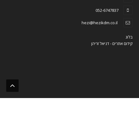
052-6747837
hezi@hezikdm.co.il
בלוג
קידום אתרים - דניאל זריהן