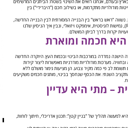
פרויקטים בארץ ובעולם, אנחנו רואים את השינוי בשטח: הביתנים המרשימים
ות מודולריות מתקדמות, או בשילוב חכם ("היברידי") בין
 נשווה "ראש בראש" בין הבנייה המסורתית לבין הבנייה החדשה,
נבדוק פרמטרים של החזר השקעה (ROI), גמישות לוגיסטית, אימפקט ויזואלי, ונבין איך הניסיון שלנו
טעויות יקרות בדרך לביתן המושלם.
היא חכמה ומוארת
 הישנה נמדדה במורכבות הבינוי ובכמות העץ. היוקרה החדשה
רה ובחוויה. מערכות מודולריות מודרניות מאפשרות ליצור קירות
 (Lightboxes) המושכים תשומת לב פי כמה מקיר צבוע. הן מציעות גימור מושלם ללא
ים נראים לעין, וחוסכות כ-40% מהתקציב השנתי. את הכסף שנחסך בבינוי, מותגים חכמים משקיעים
ח.
 – מתי היא עדיין
יה בנגרות (Custom Fabrication) היא למעשה תהליך של "בניין קטן": תכנון אדריכלי, חיתוך לוחות,