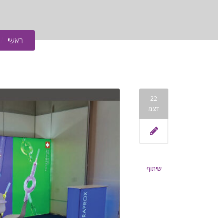
ראשי
22
דצמ
שיתוף