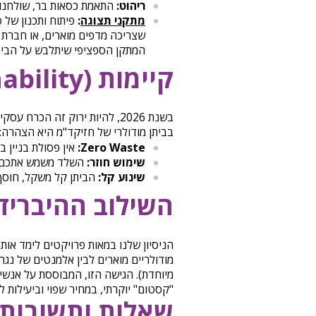
ריהוט:
התאמת כסאות בר, שולחנות
מתקני תצוגה
:
פיתוח ותכנון של 
שצריכה מדפים מוארים, או חברת 
המתקן הספציפי שיתלבש על הביתן
קיימות (Sustainability) ככלי שיווקי
בשנת 2026, להיות ירוק זה הכרח
בביתן מודולרי של חזיקד"מ היא הצהרה:
Zero Waste:
אין פסולת בניין ב
שימוש חוזר:
השלד משמש אתכם 
שינוע קל:
הביתן קל משקל, חוסך 
השילוב ההיברידי
הניסיון שלנו במאות פרויקטים לימד אותנ
מודולריים מוארים לבין אלמנטים של נג
מיוחדת). הגישה הזו, המבוססת על אנשי
"קסטום" יוקרתי, במחיר שפוי וביעילות לו
שאלות ותשובות