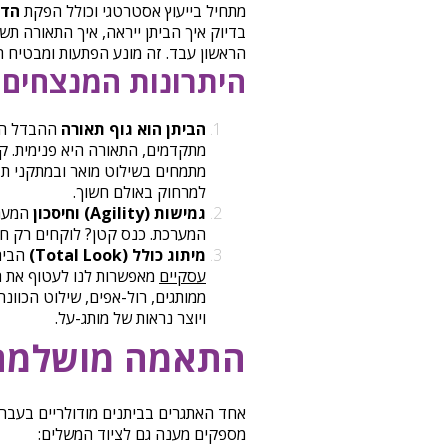
מתחיל בייעוץ אסטרטגי וכולל הפקת
הדמ
בדיוק איך הביתן ייראה, איך התאורה תש
הראשון עבד. זה מונע הפתעות ומבטיח ת
היתרונות המנצחים
הביתן הוא גוף תאורה
ההבדל הגד
מתקדמים, התאורה היא פנימית. קי
מתמחים בשילוט מואר ובמתקני תצ
למרחוק באולם חשוך.
גמישות (Agility) וחיסכון
המערכ
המערכת. כנס קטן? לוקחים רק חלק.
מיתוג כולל (Total Look)
הבית
עסקיים
מאפשרות לנו לעטוף את הב
ממותגים, רול-אפים, שילוט הכוונ
ויוצר נראות של מותג-על.
התאמה מושלמת –
אחד האתגרים בביתנים מודולריים בעבר 
מספקים מענה גם לציוד המשלים: