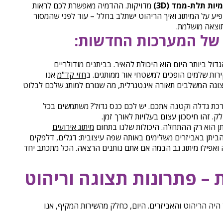
יות תלת-ממד (3D)
מדויקות. ההדמיה מאפשרת לכם לראות
פיע על המיתוג ואיך הריהוט ישתלב בחלל – עוד לפני שהמסור
וצאה מושלמת.
 של המערכות החדשות:
ול ביותר היום הוא היכולת להאיר. בביתנים מודולריים
רות שלמים הופכים למשטחי אור ממותגים. ב
חזי קד"מ
אנו
וגה המשלבים תאורה אינטגרלית, מה שגורם למותג שלכם לבלוט
ת גדלה וקטנה אתכם. יש לכם כנס גדול? משתמשים בכל
 זהו חיסכון עצום בעלויות לאורך זמן.
ן הוא רק ההתחלה. היכולות שלנו בתחום
מיתוג אירועים
יתן באביזרים משלימים באותה שפה עיצובית: דגלים, דלפקים
ה ואפילו מיתוג גב הבמה אם אתם נותנים הרצאה. הכל מתכתב יחד
 פתרונות תצוגה וריהוט
היה הריהוט והאביזרים. היום, כחלק מהשירות המקיף, אנו