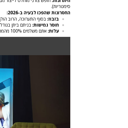
היתרונות:
חופש צורני מוחלט לייצור מבנ
סימטריות).
החסרונות שהפכו לבעיה ב-2026:
בזבוז:
בסוף התערוכה, הרוב הולך לפח. בעידן 
חוסר גמישות:
בניתם ביתן בגודל 6X3? לא תוכלו להשתמש בו בכנס הבא אם השטח הוא X3
עלות:
אתם משלמים 100% מהמחיר בכל פעם מחדש.