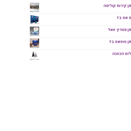
ן קירות קוליסה
פ אפ בד
ן סטרץ׳ וואל
ן פופאפ בד
וט הכוונה