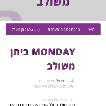
משולב
ראשי
ביתנים לכנסים ותערוכות
Monday ביתן משולב
MONDAY ביתן
משולב
חזיקד"מ
פורסם על-ידי
ביתנים לכנסים ותערוכות
[unitegallery monday]
ביתן משולב הכולל קוביות עץ (פודיום) בגבהים