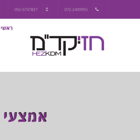
052-6747837
072-2409955
ראשי
אמצעי מ