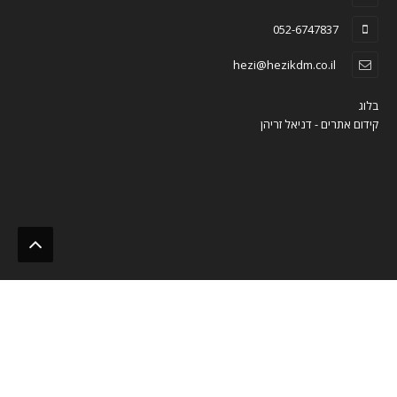
052-6747837
hezi@hezikdm.co.il
בלוג
קידום אתרים - דניאל זריהן