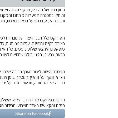
מגוון רחב של מוצרים, מתקני תצוגה ואמצע
ומותק. במסגרת הפעילות פיתחנו והפקנו
ורבת קהל, עם דגש על נראות בולטת, נוח
הפרויקט כלל תכנון וייצור של מבחר דלפ
בצורה נקייה ומזמינה, עגלות ממותגות, כל
פופאפים
ואמצעי שילוט נוספים. כל האלמ
מראה צבעוני, חגיגי ובולט שמתאים לאווי
המטרה הייתה ליצור מערך מכירה שלם, י
הקהל ומקל על תהליך המכירה בזמן אמת.
ברורה של הסחורה, תפעול מהיר על ידי הדיי
מדובר בפרויקט קד"מ רחב היקף, ששילב בי
חזקה ומקצועית באחד מאירועי הבידור הגד
Share on Facebook