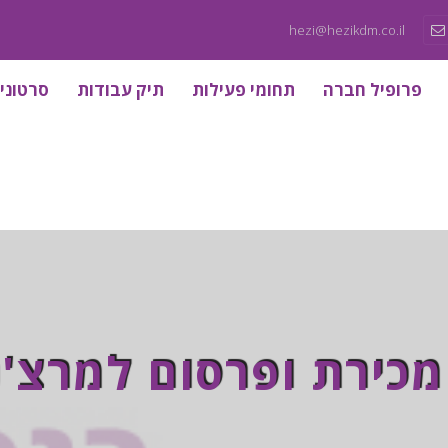
hezi@hezikdm.co.il
פרופיל חברה
תחומי פעילות
תיק עבודות
סרטוני
כירת ופרסום למרצ'נד