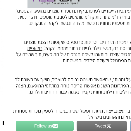
י מכירה ייעודיים לפרסום, קידום ומכירת מוצרים במופעי הפסטיגל
בחזי קד"מ
פתרונות קד"מ מותאמים לסביבת מופעים חיה, דינמית
ות תפעולית וחוויית רכישה מהירה ונגישה לקהל המבקרים.
קי מכירה מיוחדים, ויטרינות פרספקס שקופות להצגת מוצרים
ובי סחורה, מגשי דיילת לניידות בתוך מתחמי הקהל,
רולאפים
,
נטים עוצבו והותאמו לשפה הגרפית של המופעים, תוך שמירה על
רת הפסטיגל ולעולם הילדים והמשפחות.
עיל וממותג, שמאפשר חשיפה גבוהה למוצרים, מושך את תשומת לב
 הפתרונות השונים אפשרו פריסה נוחה במתחמי המופעים, הצגה
לים והדיילות, וחוויית קנייה נעימה עבור ההורים והילדים.
ן עיצוב, ייצור, מיתוג ותפעול שטח, במטרה לספק נוכחות מסחרית
ולים והאהובים בישראל.
Follow us
Tweet