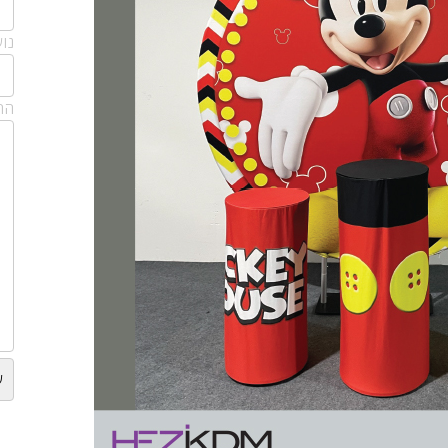
נו
הה