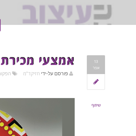
אמצעי מכירת ו
13
אפר
חזיקד"מ
פורסם על-ידי
הפקות
שיתוף