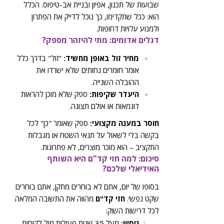
שבועות של תכנון, אפיון ובניית אב-טיפוס. הכלל
הוא: ככל שתקדימו, כך נוכל לדייק את הפתרון
ולמנוע עלויות דחופות.
דגלים אדומים: מתי להיזהר מספק?
מחיר זול באופן מחשיד:
"זול" בדרך כלל
אומר חומרים נחותים שלא ישרדו את
ההובלה השנייה.
היעדר שקיפות:
ספק שלא מוכן להראות
דוגמאות או אולם תצוגה.
חוסר במענה מקצועי:
ספק שאומר "כן" לכל
בקשה בלי לשאול על תנאי השטח או מגבלות
התקציב – הוא מוכר מוצרים, לא פתרונות.
סיכום: למה חזי קד"ם היא השותף
האידיאלי שלכם?
בסופו של יום, אתם לא בוחרים מתקן, אתם בוחרים
שקט נפשי.
חזי קד"ם
מהווה את התשובה המלאה
לכל דרישות השוק:
ניסיון:
מעל 35 שנות פעילות מול לקוחות