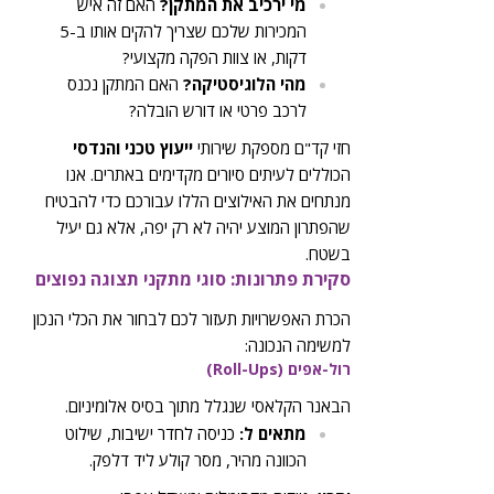
מי ירכיב את המתקן?
האם זה איש
המכירות שלכם שצריך להקים אותו ב-5
דקות, או צוות הפקה מקצועי?
מהי הלוגיסטיקה?
האם המתקן נכנס
לרכב פרטי או דורש הובלה?
חזי קד"ם מספקת שירותי
ייעוץ טכני והנדסי
הכוללים לעיתים סיורים מקדימים באתרים. אנו
מנתחים את האילוצים הללו עבורכם כדי להבטיח
שהפתרון המוצע יהיה לא רק יפה, אלא גם יעיל
בשטח.
סקירת פתרונות: סוגי מתקני תצוגה נפוצים
הכרת האפשרויות תעזור לכם לבחור את הכלי הנכון
למשימה הנכונה:
רול-אפים (Roll-Ups)
הבאנר הקלאסי שנגלל מתוך בסיס אלומיניום.
מתאים ל:
כניסה לחדר ישיבות, שילוט
הכוונה מהיר, מסר קולע ליד דלפק.