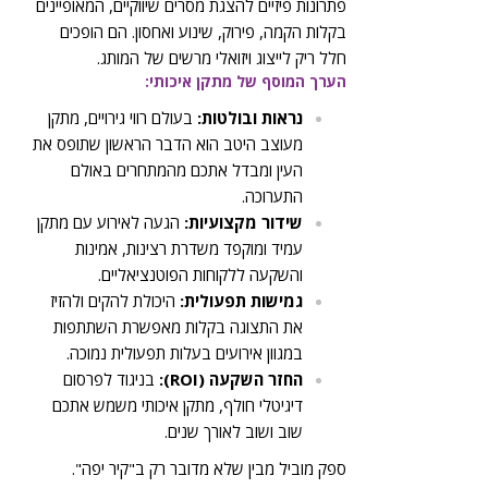
פתרונות פיזיים להצגת מסרים שיווקיים, המאופיינים
בקלות הקמה, פירוק, שינוע ואחסון. הם הופכים
חלל ריק לייצוג ויזואלי מרשים של המותג.
הערך המוסף של מתקן איכותי:
נראות ובולטות:
בעולם רווי גירויים, מתקן
מעוצב היטב הוא הדבר הראשון שתופס את
העין ומבדל אתכם מהמתחרים באולם
התערוכה.
שידור מקצועיות:
הגעה לאירוע עם מתקן
עמיד ומוקפד משדרת רצינות, אמינות
והשקעה ללקוחות הפוטנציאליים.
גמישות תפעולית:
היכולת להקים ולהזיז
את התצוגה בקלות מאפשרת השתתפות
במגוון אירועים בעלות תפעולית נמוכה.
החזר השקעה (ROI):
בניגוד לפרסום
דיגיטלי חולף, מתקן איכותי משמש אתכם
שוב ושוב לאורך שנים.
ספק מוביל מבין שלא מדובר רק ב"קיר יפה".