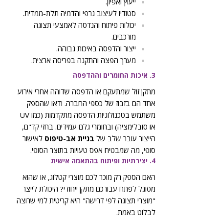
ייעוץ ואפיון.
סטודיו לעיצוב גרפי והדמיה תלת-ממדית.
יכולות פיתוח והנדסה לאמצעי תצוגה
מורכבים.
ייצור והדפסה באיכות גבוהה.
מערך הפצה והתקנה בפריסה ארצית.
3. איכות החומרים וההדפסה
מתקן זול שמתעקם או הדפסה שדוהה אחרי אירוע
אחד הם בזבוז של כספי החברה. ודאו שהספק
משתמש בטכנולוגיות הדפסה מתקדמות (כמו UV
או סובלימציה) ובחומרי גלם עמידים. בחזי קד"ם,
הייצור עובר שלב של
בניית אב-טיפוס
לאישור
סופי, מה שמבטיח אפס טעויות בתוצר הסופי.
4. יצירתיות ופיתוח בהתאמה אישית
האם הספק רק מוכר לכם מוצרי קטלוג, או שהוא
מסוגל לפתח עבורכם מתקן ייחודי? היכולת לייצר
"מוצרי תצוגה לפי דרישה" היא קריטית למי שרוצה
לבלוט באמת.