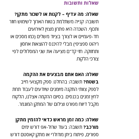
שאלות ותשובות
שאלה: מה עדיף – לקנות או לשכור מתקן?
תשובה: קנייה משתלמת בטווח הארוך לשימוש חוזר
ותכוף. השכרה היא פתרון מצוין לאירועים
חד-פעמיים או לצורך בציוד משלים (כמו מסכים או
ריהוט ספציפי) מבלי להיכנס להוצאות אחסון
ותחזוקה. חזי קד"ם מציעה את שני המסלולים לפי
צורכי הלקוח.
שאלה: האם אתם מבצעים את ההקמה
בשטח?
תשובה: בהחלט. ספק מקצועי חייב
לספק צוותי התקנה מיומנים שיודעים לעבוד תחת
לחץ זמנים בכנסים. בסיום ההקמה אצלנו, הלקוח
מקבל דיווח מפורט וצילום של המתקן המוגמר.
שאלה: כמה זמן מראש כדאי להזמין מתקן
מורכב?
תשובה: בעוד שרול-אפ דורש ימים
ספורים, פיתוח ביתן מודולרי או מתקן קאסטם דורש