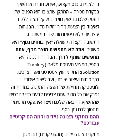
בינלאומית, כנס מקצועי, אירוע חברה או השקה
בנקודת מכירה – המתקן שתציבו הוא הפנים של
העסק שלכם. בשוק רווי ודינמי, קל מאוד ללכת
לאיבוד בין הצעות מחיר "זולות מדי", הבטחות
עיצוביות ללא כיסוי ורמות שירות משתנות.
התשובה הקצרה לשאלה "איך בוחרים נכון?" היא
פשוטה:
אתם לא מחפשים מוצר מדף, אתם
מחפשים שותף לדרך.
הבחירה הנכונה היא
בספק המציע מעטפת מלאה (Turnkey
Solution): החל מייעוץ אסטרטגי ואפיון צרכים,
דרך פיתוח ועיצוב יצירתי, ועד לייצור איכותי
ולוגיסטיקה מדויקת של הפצה והתקנה. במדריך זה
נפרק את כל מה שאתם צריכים לדעת כדי להבטיח
שההשקעה הבאה שלכם תייצר אימפקט מקסימלי
ותחסוך לכם זמן וכסף.
מהם מתקני תצוגה ניידים ולמה הם קריטיים
עבורכם?
מתקני תצוגה ניידים (מתקני קד"ם) הם מגוון