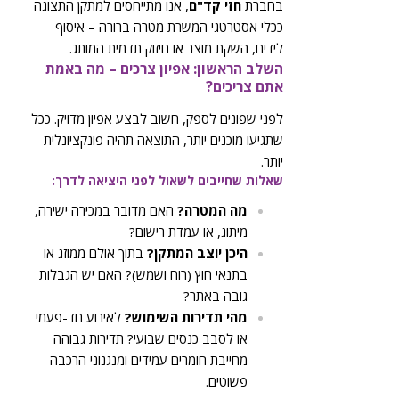
בחברת
חזי קד"ם
, אנו מתייחסים למתקן התצוגה
ככלי אסטרטגי המשרת מטרה ברורה – איסוף
לידים, השקת מוצר או חיזוק תדמית המותג.
השלב הראשון: אפיון צרכים – מה באמת
אתם צריכים?
לפני שפונים לספק, חשוב לבצע אפיון מדויק. ככל
שתגיעו מוכנים יותר, התוצאה תהיה פונקציונלית
יותר.
שאלות שחייבים לשאול לפני היציאה לדרך:
מה המטרה?
האם מדובר במכירה ישירה,
מיתוג, או עמדת רישום?
היכן יוצב המתקן?
בתוך אולם ממוזג או
בתנאי חוץ (רוח ושמש)? האם יש הגבלות
גובה באתר?
מהי תדירות השימוש?
לאירוע חד-פעמי
או לסבב כנסים שבועי? תדירות גבוהה
מחייבת חומרים עמידים ומנגנוני הרכבה
פשוטים.