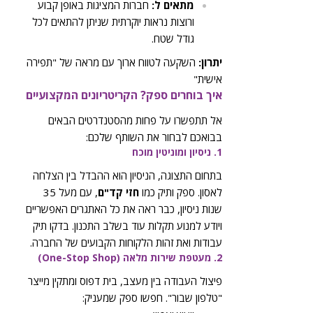
מתאים ל:
חברות המציגות באופן קבוע
ורוצות נראות יוקרתית שניתן להתאים לכל
גודל שטח.
יתרון:
השקעה לטווח ארוך עם מראה של "תפירה
אישית"
איך בוחרים ספק? הקריטריונים המקצועיים
אל תתפשרו על פחות מהסטנדרטים הבאים
בבואכם לבחור את השותף שלכם:
1. ניסיון ומוניטין מוכח
בתחום התצוגה, הניסיון הוא ההבדל בין הצלחה
לאסון. ספק ותיק כמו
חזי קד"ם
, עם מעל 35
שנות ניסיון, כבר ראה את כל האתגרים האפשריים
ויודע למנוע תקלות עוד בשלב התכנון. בדקו תיק
עבודות ואת זהות הלקוחות הקבועים של החברה.
2. מעטפת שירות מלאה (One-Stop Shop)
פיצול העבודה בין מעצב, בית דפוס ומתקין מייצר
"טלפון שבור". חפשו ספק שמעניק: