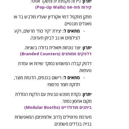
יתרון:
ניידות מקסימלית ומשקל אפסי.
קירות פופ-אפ (Pop-Up Walls)
מתקן מתקפל דמוי אקורדיון שעליו מולבש בד או
פאנלים מגנטיים.
מתאים ל:
יצירת "קיר כוח" מרשים, רקע
לצילומים או גב לביתן תערוכה.
יתרון:
יוצר נוכחות ויזואלית גדולה בשניות.
דלפקים ממותגים (Branded Counters)
דלפק קבלה המשמש כמוקד שירות או עמדת
טעימות.
מתאים ל:
רישום בכנסים, הדגמת מוצר,
חלוקת חומר פרסומי.
יתרון:
נקודת מפגש טבעית עם הלקוח הכוללת
מקום אחסון נסתר.
ביתנים מודולריים (Modular Booths)
מערכות פרופילים (לרוב אלומיניום) המאפשרות
בנייה בגדלים משתנים.