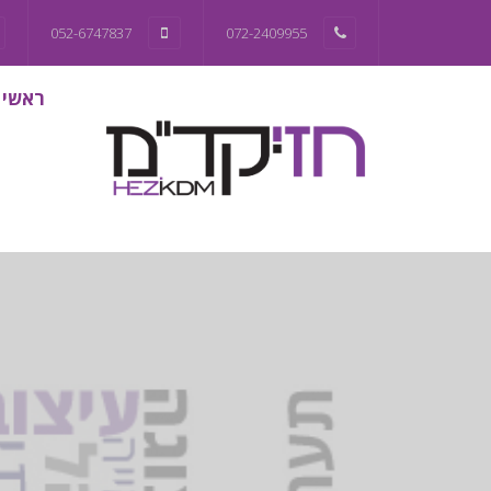
052-6747837
072-2409955
ראשי