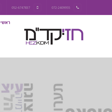
052-6747837
072-2409955
ראשי