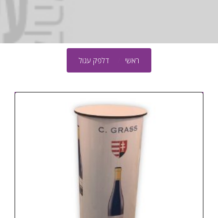
ראשי
דלפק עגול