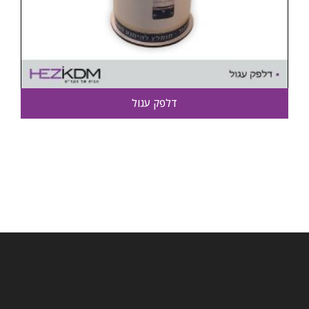
דלפק עגול