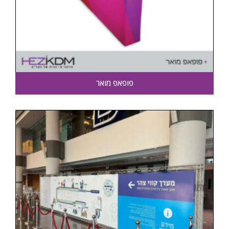
פופאפ מואר