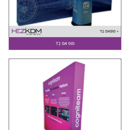
פופ אפ בד