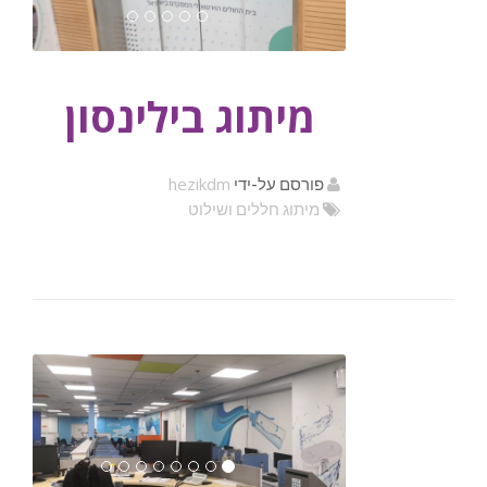
מיתוג בילינסון
hezikdm
פורסם על-ידי
מיתוג חללים ושילוט