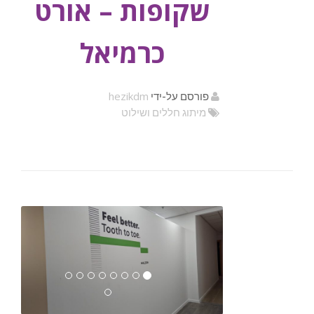
שקופות – אורט
כרמיאל
hezikdm
פורסם על-ידי
מיתוג חללים ושילוט