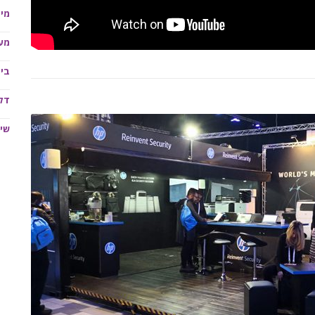
מית
מע
בית
דלפ
שיל