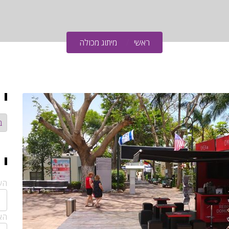
ראשי
מיתוג מכולה
קט
הש
האי