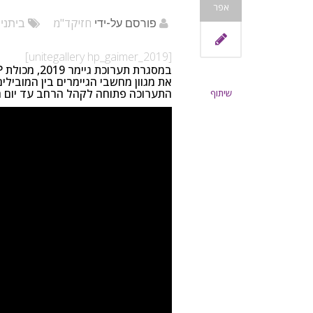
אפר
חזיקד"מ
פורסם על-ידי
ביתני
[unitegallery hp_gaimer_2019]
במסגרת תערוכת גיימר 2019, מכולת HP המקדמת את מותג OMEN מציגה בתערוכה
את מגוון מחשבי הגיימרים בין המובילים בשוק – בואו לה
התערוכה פתוחה לקהל הרחב עד יום ר
שיתוף