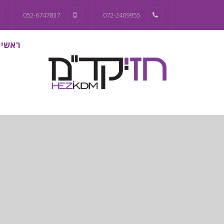
052-6747837
072-2409955
ראשי