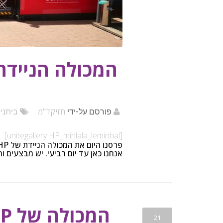
חזיקד"מ
פורסם על-ידי
ביתני
[unitegallery HP_mihlala_leminhal]
פרסנו היום את המכולה הניידת של HP במכללה למנהל בראשון לציון.
אנחנו כאן עד יום רביעי. יש מבצעים וה
המכולה של HP בתערוכת גיימר 2019
21