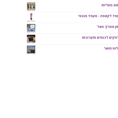
וג מעליות
מד לקאפה - מעמד מגנטי
ן סטרץ׳ וואל
קים לכנסים ותערוכות
וט מואר