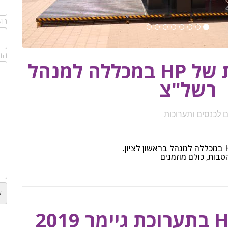
נו
הה
המכולה הניידת של HP במכללה למנהל
רשל"צ
ם לכנסים ותערוכות
טבות, כולם מוזמנים