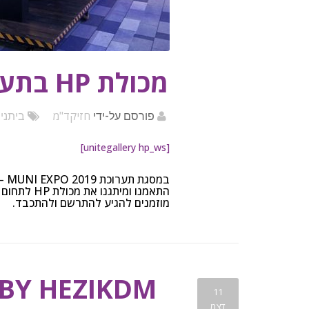
מכולת HP בתערוכת MUNI EXPO 2019
חזיקד"מ
פורסם על-ידי
ביתני
[unitegallery hp_ws]
במסגת תערוכת MUNI EXPO 2019 – ועידת השלטון המקומי לחדשנות שנערכת ב 27-28/2/2019
התאמנו ומיתגנו את מכולת HP לתחום העסקי,
מוזמנים להגיע להתרשם ולהתכבד.
 BY HEZIKDM
11
דצמ