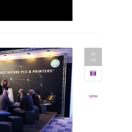
28
פבר
שיתוף