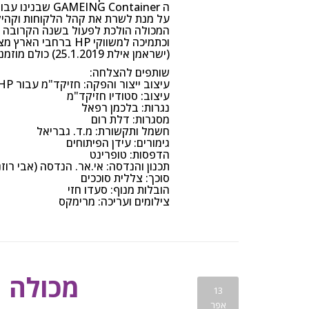
ה GAMEING Container שבנינו עבור חברת HP ישראל בעיצוב הייחודי והמקורי בעולם!
על מנת לשרת את קהל הלקוחות וקהיל
המכולה הולכת לפעול בשנה הקרובה במ
וכתמיכה למשווקי HP ברחבי הארץ מצפון ועד אילת!
(ישראמן אילת 25.1.2019) כולם מוזמנים!
שותפים להצלחה:
עיצוב ייצור והפקה: חזיקד"מ עבור HP ישראל
עיצוב: סטודיו חזיקד"מ
נגרות: בלכמן רפאל
מסגרות: דלת רום
חשמל ותקשורת: מ.ד. גבריאל
גימורים: עידן הפיתוחים
הדפסות: טופרינט
תכנון והנדסה: אי.אר. הנדסה (אבי רוזנ
סוכך: צללית סוככים
הובלות מנוף: סעדו חזי
צילומים ועריכה: מרימקס
מכולה 
13
אפר