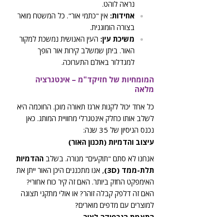
נראה לוהט.
אחידות:
אין "כתמי אור". כל המשטח מואר
בצורה הומוגנית.
משיכת עין:
העין האנושית נמשכת למקור
האור. ביתן שמשלב קירות אור הופך
למגדלור באולם התערוכה.
המומחיות של חזיקד"מ – אינטגרציה
מלאה
כל אחד יכול לקנות ארגז תאורה מוכן. החוכמה היא
לשלב אותו כחלק אינטגרלי מחוויית המותג. כאן
נכנס הניסיון של 35 שנה:
עיצוב והדמיות (תכנון האור)
אנחנו לא סתם "תוקעים" מנורה. בשלב
ההדמיות
תלת-ממד (3D)
, אנו מתכננים היכן האור ייתן את
האימפקט החזק ביותר. האם זה קיר כוח אחורי?
האם זה דלפק קבלה זוהר? או אולי מתקני תצוגה
למוצרים עם מדפים מוארים?