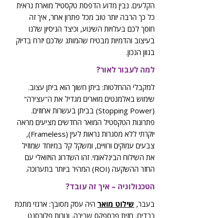
הקלעים. נבין מדוע הדפסת טקסטיל מוארת נראית
כל כך הרבה יותר טוב מכל פתרון אחר, איך זה
חוסך לכם בעלויות השינוע, וכיצד הניסיון שלנו
בעיצוב והדמיות מבטיח שהמותג שלכם יזרח בדיוק
בגוון הנכון.
למה לעבור לאור?
למקבלי ההחלטות: ביתן חשוך הוא ביתן עצוב.
שימוש באלמנטים מוארים מגדיל את ה"עצירה"
(Stopping Power) בביתן בעשרות אחוזים.
פתרונות הטקסטיל המואר החדשים מציעים מראה
יוקרתי ללא מסגרות נראות לעין (Frameless),
צבעים עמוקים ורוויים, ומשקל קל במיוחד שמוזיל
את השילוח הבינלאומי. זהו השדרוג הויזואלי עם
החזר ההשקעה (ROI) המהיר ביותר בתערוכה.
הטכנולוגיה – איך זה עובד?
בעבר,
שילוט מואר
היה עסק מסובך: ארגזי מתכת
כבדים, חזית פרספקס שבירה, ונורות פלורסנט