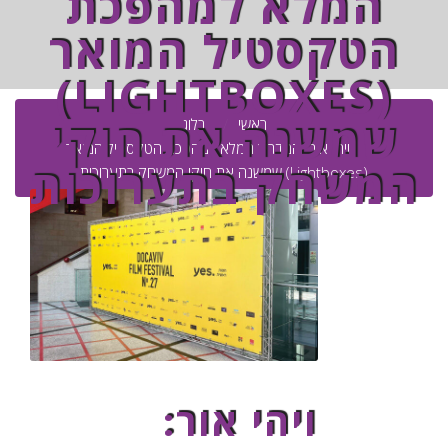
המלא למהפכת
הטקסטיל המואר
(LIGHTBOXES)
שמשנה את חוקי
ראשי
בלוג
ויהי אור: המדריך המלא למהפכת הטקסטיל המואר
המשחק בתערוכות
(Lightboxes) שמשנה את חוקי המשחק בתערוכות
ויהי אור: