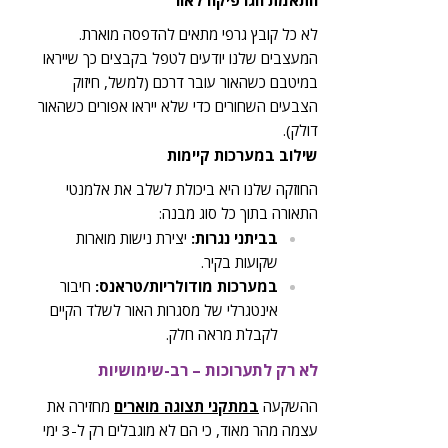
התאמת הגרפיקה לאור
לא כל קובץ גרפי מתאים להדפסה מוארת.
המעצבים שלנו יודעים לטפל בקבצים כך שייראו
במיטבם כשהאור עובר דרכם (למשל, חיזוק
הצבעים השחורים כדי שלא ייראו אפורים כשהאור
דולק).
שילוב במערכות קיימות
החוזקה שלנו היא ביכולת לשלב את אלמנטי
התאורה בתוך כל סוג מבנה:
בביתני נגרות:
יצירת נישות מוארות
שקועות בקיר.
במערכות מודולריות/טראנס:
חיבור
אינטגרלי של מסגרות האור לשלד הקיים
לקבלת מראה חלק.
לא רק לתערוכות – רב-שימושיות
ההשקעה
במתקני תצוגה מוארים
מחזירה את
עצמה מהר מאוד, כי הם לא מוגבלים רק ל-3 ימי