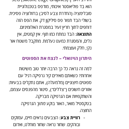
הוא בד פוליאסטר איכותי, מודפס בטכנולוגיית
סובלימציה (החדרת צבע לסיב) ברזולוציה פסיכית.
בשולי הבד תפור פס סיליקון דק. את הפס הזה
דוחפים לתוך חריץ זעיר במסגרת האלומיניום.
התוצאה:
הבד נמתח כמו תוף. אין קמטים, אין
גלים, והמסגרת כמעט נעלמת. מתקבל משטח אור
נקי, חלק ועוצמתי.
היתרון הויזואלי – לנצח את הספוטים
למה זה נראה כל כך הרבה יותר טוב משיטות
אחרות? כשאתם מאירים קיר גרפיקה רגיל עם
ספוטים חיצוניים (מלמעלה), אתם נתקלים בבעיות:
אזורים חשוכים ("צללים"), סינוור מהפנסים עצמם,
והשתקפויות אם הגרפיקה מבריקה.
בטקסטיל מואר, האור בוקע
מתוך
הגרפיקה
החוצה.
רוויית צבע:
הצבעים נראים חיים, עמוקים
ובוהקים. שחור נראה שחור מוחלט, ואדום