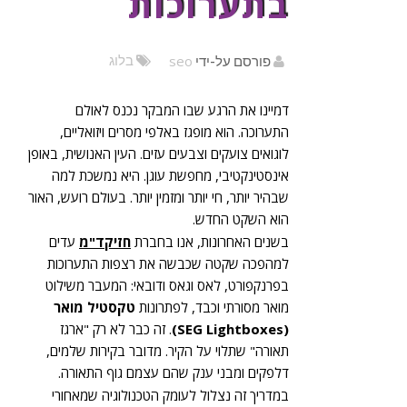
בתערוכות
seo
בלוג
פורסם על-ידי
דמיינו את הרגע שבו המבקר נכנס לאולם
התערוכה. הוא מופגז באלפי מסרים ויזואליים,
לוגואים צועקים וצבעים עזים. העין האנושית, באופן
אינסטינקטיבי, מחפשת עוגן. היא נמשכת למה
שבהיר יותר, חי יותר ומזמין יותר. בעולם רועש, האור
הוא השקט החדש.
בשנים האחרונות, אנו בחברת
חזיקד"מ
עדים
למהפכה שקטה שכבשה את רצפות התערוכות
בפרנקפורט, לאס וגאס ודובאי: המעבר משילוט
מואר מסורתי וכבד, לפתרונות
טקסטיל מואר
(SEG Lightboxes)
. זה כבר לא רק "ארגז
תאורה" שתלוי על הקיר. מדובר בקירות שלמים,
דלפקים ומבני ענק שהם עצמם גוף התאורה.
במדריך זה נצלול לעומק הטכנולוגיה שמאחורי