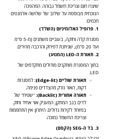
שיצרו חום וצריכת חשמל גבוהה. המהפכה
הנוכחית מבוססת על שילוב של שלושה אלמנטים
חכמים:
1. פרופיל האלומיניום (השלד)
מסגרת קלה וחזקה, בעוביים משתנים (מ-5 ס"מ
ועד 20 ס"מ), שניתנת לפירוק והרכבה מהירים.
2. תאורת ה-LED (המנוע)
בתוך המסגרת מותקנים מודולים מתקדמים של
LED.
תאורת שוליים (Edge-lit):
למסגרות
דקות, האור נזרק מהצדדים פנימה.
תאורה אחורית (Backlit):
"שטיח" של
לדים בגב המתקן, המעניק אור אחיד וחזק
במיוחד לקירות גדולים. היתרון: אין התחממות
וצריכת החשמל נמוכה.
3. בד ה-SEG (הקסם)
זהו לב העניין. SEG (Silicone Edge Graphics)