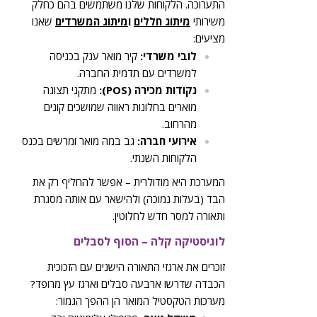
התערוכה. הלקוחות שלנו משתמשים בהם כחלק
משירותי
מיתוג חללים
ו
מיתוג המשרדים
שאנו
מציעים:
לובי משרדי:
קיר מואר ענק בכניסה
למשרדים עם תדמית החברה.
נקודות מכירה (POS):
מתקני תצוגה
מוארים בחלונות ראווה שמושכים קונים
מהרחוב.
אירועי חברה:
גב במה מואר ומרשים בכנס
הלקוחות השנתי.
המערכת היא מודולרית – אפשר להחליף רק את
הבד (בעלות נמוכה) ולהישאר עם אותה מסגרת
ותאורה למסר חדש לחלוטין.
לוגיסטיקה קלה – הסוף לסבלים
זוכרים את ארגזי התאורה הישנים עם הזכוכית
הכבדה שדרשו ארבעה סבלים וארגז עץ מרופד?
מערכות הטקסטיל המואר הן ההפך הגמור: