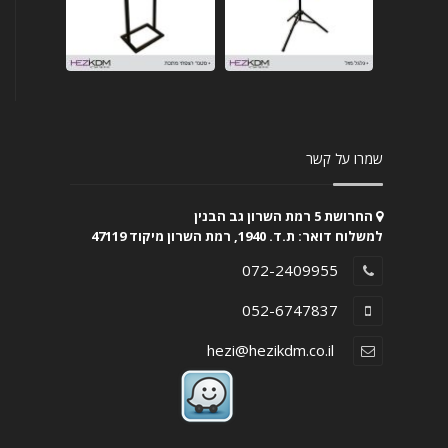
שמרו על קשר
החרושת 5 רמת השרון גב הבנין
למשלוח דואר: ת.ד. 1940, רמת השרון מיקוד 47119
072-2409955
052-6747837
hezi@hezikdm.co.il