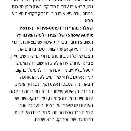
נכון, לבצע בו עבודות תחזוקה ורענון בזמן השהות
במחסן, ולהוציא אותו מוכן ומבריק לקראת האירוע
הבא.
שאלה: מהו "דו"ח פוסט-אירוע" (Post-
Show Audit) של הציוד ולמה הוא נחוץ?
תשובה: מדובר בבדיקת איכות שמבוצעת תוך כדי
תהליך הפירוק. אנשי הצוות הטכני בוחנים את
מצבו של כל רכיב ומסמנים חלקים שדורשים תיקון,
צביעה מחדש או החלפה. הרישום הזה מאפשר
לטפל בליקויים מיד עם החזרה למפעל, במקום
לגלות אותם בלחץ של יומיים לפני התערוכה
הבאה, מה שמבטיח אפס תקלות ברגע האמת.
ההבדל בין אירוע שמסתיים באנחת רווחה לבין כזה
שמסתיים בנזקים והפסדים, טמון במקצועיות של
האנשים שנשארים על רצפת התערוכה אחרי
שכולם כבר הלכו הביתה. פירוק חכם הוא נקודת
ההתחלה של הפרויקט הבא שלכם.