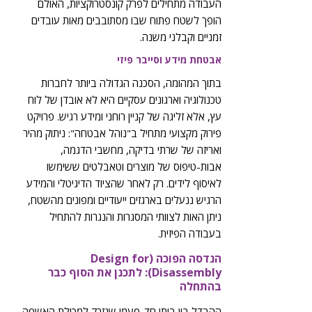
העבודה מתחילים לפרק קונסטרוקציות, האולם
הופך לשטח פתוח שבו מסתובבים מאות עובדים
זמניים וקבלני משנה.
אבטחת מידע וסייבר פיזי
בתוך המהומה, הסכנה הגדולה ביותר לחברות
טכנולוגיה וארגונים עסקיים היא לא אובדן של לוח
עץ, אלא זליגה של קניין רוחני ומידע רגיש. פרויקט
פירוק מקצועי מתחיל ב"נוהל אבטחה": ניתוק מהיר
ואריזה של שרתי בדיקה, מחשבי הדגמה,
אבות-טיפוס של מוצרים וטאבלטים ששימשו
לאיסוף לידים. רק לאחר שהציוד הדיגיטלי והמידע
הרגיש ננעלים בארגזים ייעודיים ומפונים מהשטח,
ניתן האות לצוותי המסגרות והנגרות להתחיל
בעבודה הפיזית.
הנדסה הפוכה (Design for
Disassembly): לתכנן את הסוף כבר
בהתחלה
ההבדל בין ביתן חד-פעמי שנזרק למכולת האשפה