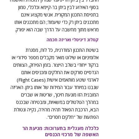
בסוף האירוע לבין ביתן בר-קיימא וכלכלי, טמון
בתפיסת התכנון המקורית. אנשי מקצוע אינם
מתכננים ביתן רק כדי שיעמוד; הם מתכננים אותו
מראש מתוך מחשבה על הדרך שבה הוא יפורק.
קטלוג דיגיטלי ואריזה חכמה
בשיטת התכנון המודרנית, כל לוח, מסגרת
אלומיניום או שילוט מואר מקבלים מספר סידורי או
ברקוד ייחודי בשלב הייצור. בזמן הפירוק, הצוותים
הנדסיים סורקים את החלקים ומכניסים אותם
לארגזי שינוע מותאמים אישית (Flight Cases)
שנבנו במיוחד עבור המידות של אותו ביתן. האריזה
המובנית הזו מונעת חיכוך, שריטות או שברים
במהלך הטלטולים במשאיות, ומבטיחה שבכנס
הבא, הרכבת הפאזל תהיה מהירה, נקייה ונטולת
הפתעות של "חלקים חסרים".
כלכלה מעגלית בתערוכות: מניעת הר
האשפה של מרכזי הכנסים