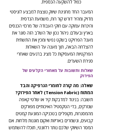
כפול להשקעה הכספית.
המעבר החד מחגיגת שיווק נוצצת למבצע לוגיסטי
מדויק ומהיר דורש קור רוח, משמעת הנדסית
והיכרות עמוקה עם חוקי העבודה של מרכזי הכנסים
בארץ ובעולם. ניהול נכון של השלב הזה סוגר את
מעגל הפרויקט בשקט נפשי ומכין את התשתית
להצלחה הבאה, תוך מענה על השאלות
הפרקטיות המעסיקות כל מציג ברגעים שאחרי
סגירת השערים.
שאלות ותשובות על מאחורי הקלעים של
הפירוק
שאלה: מה קורה לחומרי הגרפיקה והבד
המתוח (Tension Fabric) לאחר הפירוק?
תשובה: בניגוד למדבקות קיר או שלטי קאפה
שנזרקים, בדי הטקסטיל האיכותיים מפורקים
מהמסגרות, מקופלים בטכניקה המונעת קמטים
קבועים, ונשמרים באריזות ואקום מוגנות מלחות. אם
המסר השיווקי שלכם נותר רלוונטי, תוכלו להשתמש