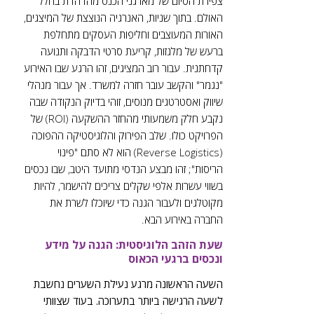
צפירת הסיום של מארגני הכנס מהדהדת בחלל
האולם. בתוך שניות, האנרגיה הנוצצת של המיצגים,
האורות המעוצבים וחליפות העסקים מתחלפת
ברעש של מלגזות, קריעת סרטי הדבקה ותנועה
קדחתנית. עבור רוב המציגים, זהו הרגע שבו האירוע
"נגמר" והקשב עובר חזרה למשרד. אך עבור מנהלי
שיווק ואסטרטגים מנוסים, זוהי בדיוק הנקודה שבה
נקבע חלק משמעותי מהחזר ההשקעה (ROI) של
הפרויקט כולו. שלב הפירוק והלוגיסטיקה ההפוכה
(Reverse Logistics) הוא לא סתם "פינוי
הריסות"; זהו מבצע הנדסי מתועד היטב, שבו נכסים
בשווי עשרות אלפי שקלים צריכים להישמר, להיות
מקוטלגים ולעבור הגנה כדי שיוכלו לשרת את
החברה באירוע הבא.
שעת הזהב הלוגיסטית: הגנה על מידע
ונכסים ברגעי הכאוס
השעה הראשונה מרגע נעילת השערים נחשבת
לשעה הרגישה ביותר בתערוכה. בעוד שצוותי