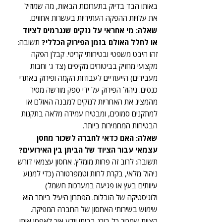
באותו הבד בדיוק בתערוכות הבאות, מה שמוזיל
את עלויות ההפקה העתידיות בעשרות אחוזים.
שאלה: מי אחראי על נזקים שנגרמים לציוד
או לחלל האולם בזמן הפירוק הכללי?
תשובה:
זהו היבט משפטי ובטיחותי קריטי. קבלן הפקה
מקצועי מחזיק בביטוחים מקיפים (צד ג' וחבות
מעבידים) הייעודיים לעבודות הקמה ופירוק באתרי
כנסים. ניהול הפירוק על ידי ספק מורשה מסיר
מהמציג את האחריות לנזקים למבנה האולם או
למתקנים סמוכים, ומבטיח עמידה מלאה בתקנות
הבטיחות המחמירות ביותר.
שאלה: האם כדאי לחברה לשכור מחסן
עצמאי עבור הציוד של הביתן בין האירועים?
תשובה: לרוב זה פחות מומלץ. אחסון עצמאי דורש
ניהול מלאי, בקרת לחות וטמפרטורה (כדי למנוע
עיוותים בעץ או פגיעה במערכות חשמל)
ולוגיסטיקה של הובלות. הפתרון היעיל ביותר הוא
שימוש בשירותי האחסון של החברה המפיקה.
הצוות שמכיר כל בורג בביתן יודע איך לאפסן אותו