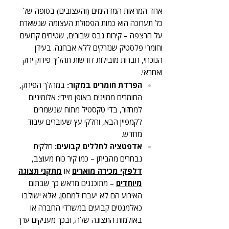
אחד המראות המדהימים (והעצובים) בסופה של
כל תערוכה הוא כמות הפסולת העצומה שנשארת
על הרצפה – קירות גבס שבורים, שטיחים קרועים
וחומרי פלסטיק שנזרקים ללא אבחנה. בעידן
הנוכחי, חברות מובילות דורשות תהליך פירוק ירוק
ואחראי.
הפרדת חומרים במקור:
במהלך הפירוק,
החומרים ממוינים באופן מיידי: אלומיניום
למחזור, בדי טקסטיל מתוח שנשמרים
לקמפיין הבא, וחלקי עץ שעוברים עיבוד
מחדש.
אדפטציה לחללים קבועים:
חלקים
נבחרים מהביתן – כמו קיר כוח מעוצב,
דלפקי מכירה מוארים
או
מתקני תצוגה
מיוחדים
– מתוכננים מראש כך שבתום
האירוע הם לא יעברו למחסן, אלא ישולבו
כאלמנטים קבועים במשרדי החברה או
באולמות התצוגה שלה, ובכך מעניקים ערך