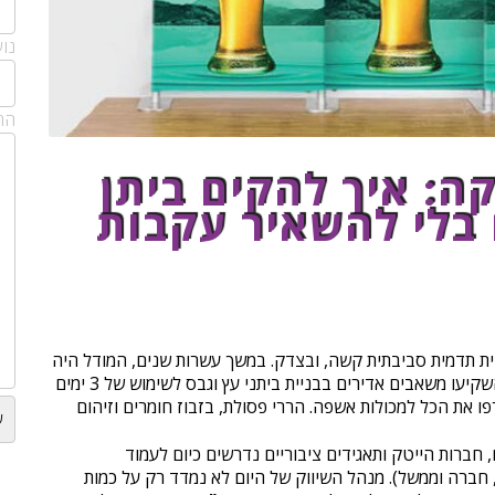
נו
הה
ה: איך להקים ביתן
בלי להשאיר עקבות
ית תדמית סביבתית קשה, ובצדק. במשך עשרות שנים, המודל היה
"בנה ושרוף" (Build & Burn): חברות השקיעו משאבים אדירים בבניית ביתני עץ וגבס לשימוש של 3 ימים
פו את הכל למכולות אשפה. הררי פסולת, בזבוז חומרים וזיהום
 חברות הייטק ותאגידים ציבוריים נדרשים כיום לעמוד
חמירים של ESG (סביבה, חברה וממשל). מנהל השיווק של היום לא נמדד רק על כמות