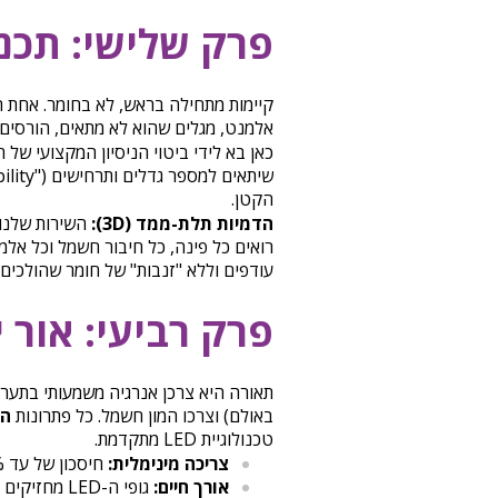
פרק שלישי: תכנו
קיימות מתחילה בראש, לא בחומר. אחת הס
אלמנט, מגלים שהוא לא מתאים, הורסים 
כאן בא לידי ביטוי הניסיון המקצועי של 
הקטן.
הדמיות תלת-ממד (3D):
השירות שלנו 
רואים כל פינה, כל חיבור חשמל וכל אלמ
עודפים וללא "זנבות" של חומר שהולכים 
פרק רביעי: אור יר
תאורה היא צרכן אנרגיה משמעותי בתערוכ
באולם) וצרכו המון חשמל. כל פתרונות
הש
טכנולוגיית LED מתקדמת.
צריכה מינימלית:
חיסכון של עד 85% בצריכת החשמל.
אורך חיים:
גופי ה-LED 