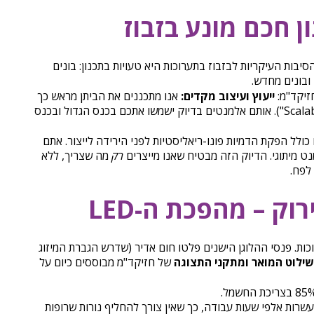
ן חכם מונע בזבוז
יבות העיקריות לבזבוז בתערוכות היא טעויות בתכנון: בונים
ובונים מחדש.
חזיקד"מ:
ייעוץ ועיצוב מקדים:
אנו מתכננים את הביתן מראש כך
שיתאים למספר גדלים ותרחישים ("Scalability"). אותם אלמנטים בדיוק ישמשו אתכם בכנס הגדול ובכנס
כולל הפקת הדמיות פונו-ריאליסטיות לפני הירידה לייצור. אתם
נט מיתוגי. הדיוק הזה מבטיח שאנו מייצרים
רק
מה שצריך, ללא
לפח.
וק – מהפכת ה-LED
ות. פנסי ההלוגן הישנים פלטו חום אדיר (שדרש הגברת המיזוג
ילוט המואר ומתקני התצוגה
של חזיקד"מ מבוססים כיום על
מחזיקים עשרות אלפי שעות עבודה, כך שאין צורך להחליף נורות שרופות