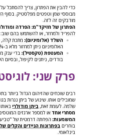
כדי להבין את הפתרון, צריך להסתכל על 
מבוססי שמן וטפטים מפלסטיק. בסוף הש
מודבקים זה לזה.
הפתרון של חזיקד"מ: הפרדה ומודולר
להפריד ולמחזר, או להשתמש בהם שוב:
השלד (אלומיניום):
מתכת קלה, חז
האלומיניום ניתן למחזור מלא ב-100% ללא ירידה באיכות.
המעטפת (טקסטיל):
בדי ענק מו
בודדים, ניתנים לקיפול, ובסיום 
פרק שני: לוגיסט
רבים שוכחים שהזיהום הגדול ביותר בתע
שלמה. לעומת זאת,
ביתן מודולרי
באותו 
מסחרי אחד
או למספר ארגזים המוטסים
המשמעות:
בוחרים
בפתרונות הניידים והקלים שלנ
בינלאומי.