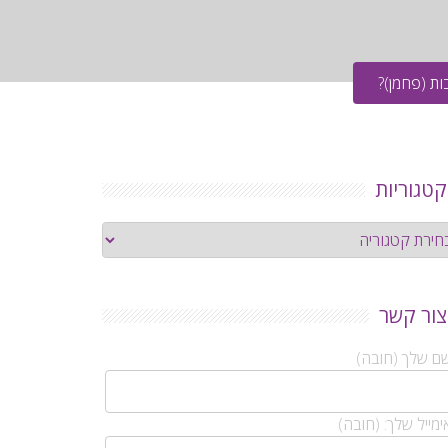
ת (פחמן)?
קטגוריות
גוריות
צור קשר
ם שלך (חובה)
מייל שלך: (חובה)