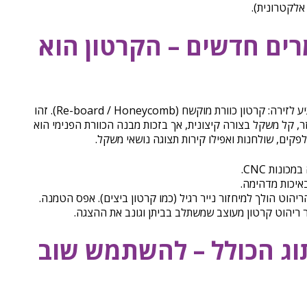
אלקטרונית).
רים חדשים – הקרטון הוא
לצד האלומיניום, נכנס שחקן חדש ומפתיע לזירה: קרטון כוורת מוקשח (Re-board / Honeycomb). זהו
זר, קל משקל בצורה קיצונית, אך בזכות מבנה הכוורת הפנימי הוא
קים, שולחנות ואפילו קירות תצוגה נושאי משקל.
ונות CNC.
באיכות מדהימה.
יהוט הולך למיחזור נייר רגיל (כמו קרטון ביצים). אפס הטמנה.
צר ריהוט קרטון מעוצב שמשתלב בביתן וגונב את ההצגה.
וג הכולל – להשתמש שוב