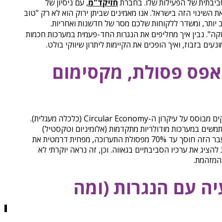
ביבתית של הפעילות שלו. בחברת
חזיקד"מ
, עם ניסיון של
בילים את השינוי הזה בישראל. אנו מאמינים שביתן ירוק הוא לא רק "טוב
ב יותר, ומשדר ללקוחות שלכם מסר של חדשנות ואחריות.
קה". נבין איך מחליפים את הנגרות החד-פעמית במערכות חכמות
נעים בזבוז, ואיך הופכים את הקיימות ליתרון שיווקי בולט.
אפס פסולת, מקסימום
למקבלי ההחלטות: המעבר לביתנים ירוקים מבוסס על עיקרון ה-Circular Economy (כלכלה מעגלית).
תמשים במערכות מודולריות מתקדמות (אלומיניום וטקסטיל)
שמשמשות כנכס קבוע לאורך שנים. המעבר הזה חוסך עד 70% מפסולת התערוכה, מפחית דרמטית את
הציג את ערכיו הסביבתיים בגאווה. וכן, זה נראה יוקרתי לא
המזהמת.
יה עם הנגרות (ומה