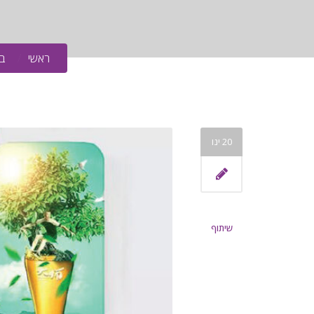
ראשי
ב
20
ינו
שיתוף