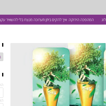
לוג
המהפכה הירוקה: איך להקים ביתן תערוכה מנצח בלי להשאיר עקבו
קט
הש
האי