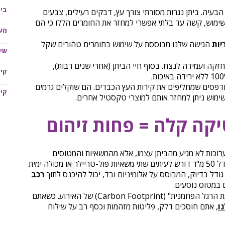
בית
הבעיה. ביתן נגרות מסורתי צורך עץ, דבקים רעילים, צבעים
ימוש, קשה עד בלתי אפשרי למחזר את החומרים הללו כי הם
מעמ
יות
הגישה שלנו מבוססת על שימוש בחומרים טהורים שקל
שיל
קה ועמידה לנצח. בסוף חיי הביתן (אחרי שנים רבות),
קיר
דפסים שמחליפים את קירות העץ הכבדים. הם שוקלים גרמים
קיר
השימוש ניתן למחזר אותם למוצרי טקסטיל אחרים.
יקה קלה = פחות זיהום
רוכות לא מגיע מהביתן עצמו, אלא מהמשאיות והמטוסים
שמובילים אותו. שינוע של ביתן נגרות בגודל 50 מ"ר דורש לעיתים שתי משאיות פול-טריילר או מכולה ימית
גודל בדיוק, המבוסס על אלומיניום ובד, יכול להיכנס לתוך
רכב
 במטוס נוסעים.
הפחתה דרמטית של "טביעת הרגל הפחמנית" (Carbon Footprint) של האירוע. כשאתם
ו
, אתם חוסכים דלק, פליטות מזהמות וכסף רב על שילוח